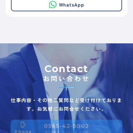
WhatsApp
Contact
お問い合わせ
仕事内容・その他ご質問など受け付けておりま
す。お気軽にお問合せください。
phonelink_ring
0565-42-5002
Phone
受付時間 9：00〜17：00 土日休