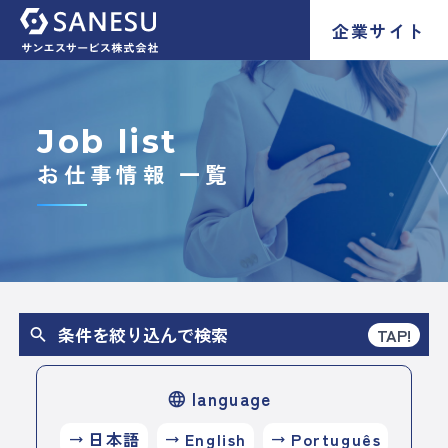
企業サイト
Job list
お仕事情報 一覧
条件を絞り込んで検索
TAP!
search
language
language
日本語
English
Português
trending_flat
trending_flat
trending_flat