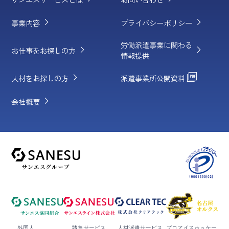
chevron_right
chevron_right
事業内容
プライバシーポリシー
労働派遣事業に関わる
chevron_right
chevron_right
お仕事をお探しの方
情報提供
chevron_right
picture_as_pdf
人材をお探しの方
派遣事業所公開資料
chevron_right
会社概要
外国人
請負サービス
人材派遣サービス
プロ
アイスホッケー