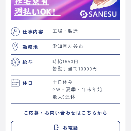
工場・製造
仕事内容
愛知県刈谷市
勤務地
時給1650円
給与
皆勤手当て10000円
土日休み
休日
GW・夏季・年末年始
最大9連休
ご応募・お問い合わせはこちらから
phonelink_ring
お電話